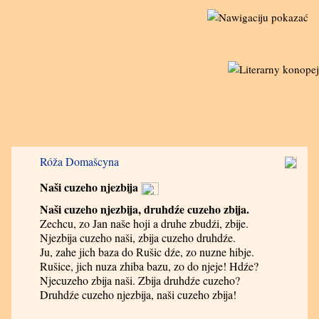
Róža Domašcyna
Naši cuzeho njezbija
Naši cuzeho njezbija, druhdźe cuzeho zbija.
Zechcu, zo Jan naše hoji a druhe zbudźi, zbije.
Njezbija cuzeho naši, zbija cuzeho druhdźe.
Ju, zahe jich baza do Rušic dźe, zo nuzne hibje.
Rušice, jich nuza zhiba bazu, zo do njeje! Hdźe?
Njecuzeho zbija naši. Zbija druhdźe cuzeho?
Druhdźe cuzeho njezbija, naši cuzeho zbija!